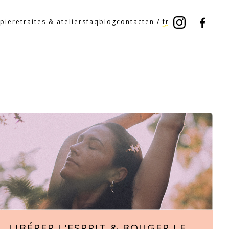
pie
retraites & ateliers
faq
blog
contact
en
/
fr
LIBÉRER L'ESPRIT & BOUGER LE