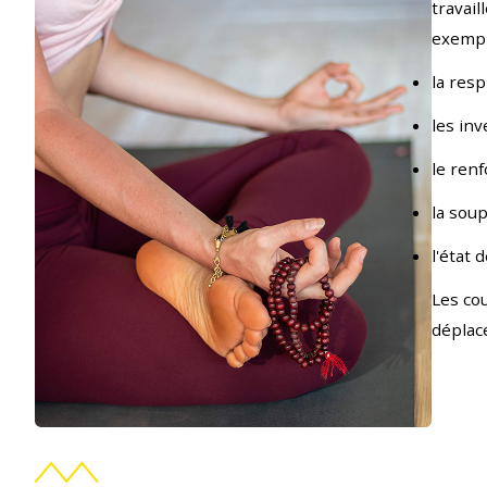
travail
exempl
la resp
les inv
le ren
la sou
l'état 
Les co
déplace