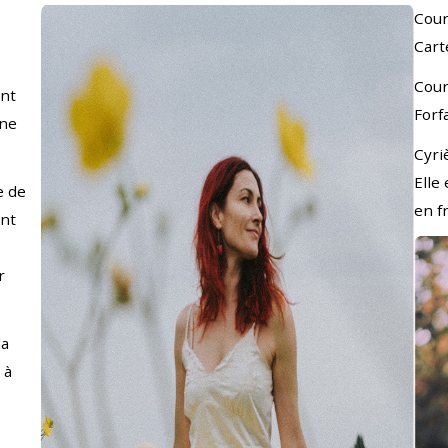
Cour
Cart
Cour
ent
Forf
ine
Cyri
Elle
e de
en f
ant
r
la
 à