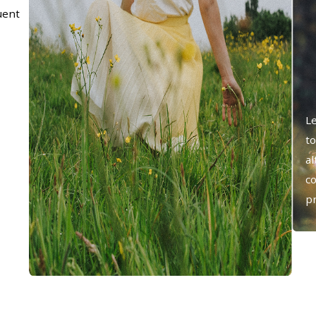
uent
L
t
al
co
pr