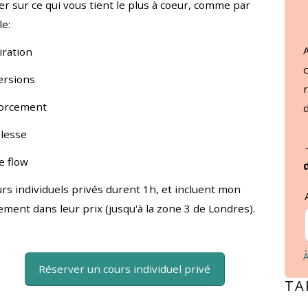
ler sur ce qui vous tient le plus à coeur, comme par
e:
iration
ersions
forcement
plesse
de flow
urs individuels privés durent 1h, et incluent mon
ment dans leur prix (jusqu'à la zone 3 de Londres).
À
Réserver un cours individuel privé
TA